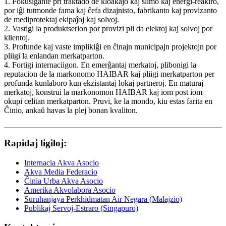
1. Fokusiĝante pri traktado de kloakaĵo kaj ŝlimo kaj energi-reakiro,
por iĝi tutmonde fama kaj ĉefa dizajnisto, fabrikanto kaj provizanto
de mediprotektaj ekipaĵoj kaj solvoj.
2. Vastigi la produktserion por provizi pli da elektoj kaj solvoj por
klientoj.
3. Profunde kaj vaste implikiĝi en ĉinajn municipajn projektojn por
pliigi la enlandan merkatparton.
4. Fortigi internaciigon. En emerĝantaj merkatoj, plibonigi la
reputacion de la markonomo HAIBAR kaj pliigi merkatparton per
profunda kunlaboro kun ekzistantaj lokaj partneroj. En maturaj
merkatoj, konstrui la markonomon HAIBAR kaj iom post iom
okupi celitan merkatparton. Pruvi, ke la mondo, kiu estas farita en
Ĉinio, ankaŭ havas la plej bonan kvaliton.
Rapidaj ligiloj:
Internacia Akva Asocio
Akva Media Federacio
Ĉinia Urba Akva Asocio
Amerika Akvolabora Asocio
Suruhanjaya Perkhidmatan Air Negara (Malajzio)
Publikaj Servoj-Estraro (Singapuro)