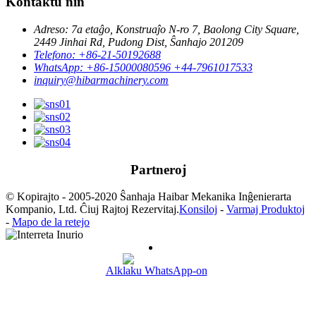
Kontaktu nin
Adreso: 7a etaĝo, Konstruaĵo N-ro 7, Baolong City Square,
2449 Jinhai Rd, Pudong Dist, Ŝanhajo 201209
Telefono: +86-21-50192688
WhatsApp: +86-15000080596 +44-7961017533
inquiry@hibarmachinery.com
Partneroj
© Kopirajto - 2005-2020 Ŝanhaja Haibar Mekanika Inĝenierarta
Kompanio, Ltd. Ĉiuj Rajtoj Rezervitaj.
Konsiloj
-
Varmaj Produktoj
-
Mapo de la retejo
Alklaku WhatsApp-on