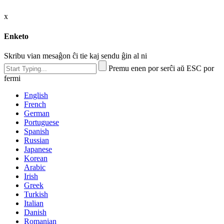
x
Enketo
Skribu vian mesaĝon ĉi tie kaj sendu ĝin al ni
Premu enen por serĉi aŭ ESC por
fermi
English
French
German
Portuguese
Spanish
Russian
Japanese
Korean
Arabic
Irish
Greek
Turkish
Italian
Danish
Romanian