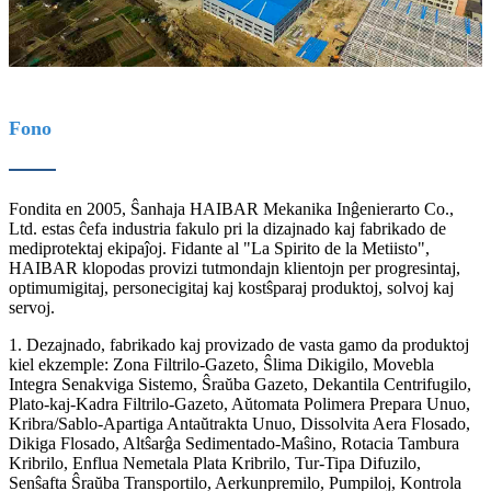
Fono
Fondita en 2005, Ŝanhaja HAIBAR Mekanika Inĝenierarto Co.,
Ltd. estas ĉefa industria fakulo pri la dizajnado kaj fabrikado de
mediprotektaj ekipaĵoj. Fidante al "La Spirito de la Metiisto",
HAIBAR klopodas provizi tutmondajn klientojn per progresintaj,
optimumigitaj, personecigitaj kaj kostŝparaj produktoj, solvoj kaj
servoj.
1. Dezajnado, fabrikado kaj provizado de vasta gamo da produktoj
kiel ekzemple: Zona Filtrilo-Gazeto, Ŝlima Dikigilo, Movebla
Integra Senakviga Sistemo, Ŝraŭba Gazeto, Dekantila Centrifugilo,
Plato-kaj-Kadra Filtrilo-Gazeto, Aŭtomata Polimera Prepara Unuo,
Kribra/Sablo-Apartiga Antaŭtrakta Unuo, Dissolvita Aera Flosado,
Dikiga Flosado, Altŝarĝa Sedimentado-Maŝino, Rotacia Tambura
Kribrilo, Enflua Nemetala Plata Kribrilo, Tur-Tipa Difuzilo,
Senŝafta Ŝraŭba Transportilo, Aerkunpremilo, Pumpiloj, Kontrola