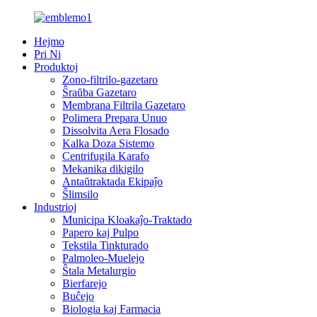
Hejmo
Pri Ni
Produktoj
Zono-filtrilo-gazetaro
Ŝraŭba Gazetaro
Membrana Filtrila Gazetaro
Polimera Prepara Unuo
Dissolvita Aera Flosado
Kalka Doza Sistemo
Centrifugila Karafo
Mekanika dikigilo
Antaŭtraktada Ekipaĵo
Ŝlimsilo
Industrioj
Municipa Kloakaĵo-Traktado
Papero kaj Pulpo
Tekstila Tinkturado
Palmoleo-Muelejo
Ŝtala Metalurgio
Bierfarejo
Buĉejo
Biologia kaj Farmacia