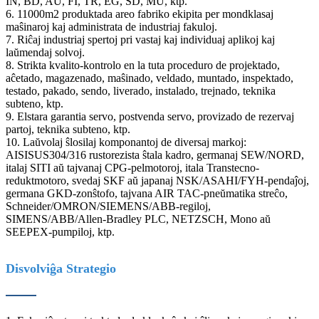
IN, BD, AU, FI, TR, EG, SD, MU, ktp.
6. 11000m2 produktada areo fabriko ekipita per mondklasaj
maŝinaroj kaj administrata de industriaj fakuloj.
7. Riĉaj industriaj spertoj pri vastaj kaj individuaj aplikoj kaj
laŭmendaj solvoj.
8. Strikta kvalito-kontrolo en la tuta proceduro de projektado,
aĉetado, magazenado, maŝinado, veldado, muntado, inspektado,
testado, pakado, sendo, liverado, instalado, trejnado, teknika
subteno, ktp.
9. Elstara garantia servo, postvenda servo, provizado de rezervaj
partoj, teknika subteno, ktp.
10. Laŭvolaj ŝlosilaj komponantoj de diversaj markoj:
AISISUS304/316 rustorezista ŝtala kadro, germanaj SEW/NORD,
italaj SITI aŭ tajvanaj CPG-pelmotoroj, itala Transtecno-
reduktmotoro, svedaj SKF aŭ japanaj NSK/ASAHI/FYH-pendaĵoj,
germana GKD-zonŝtofo, tajvana AIR TAC-pneŭmatika streĉo,
Schneider/OMRON/SIEMENS/ABB-regiloj,
SIMENS/ABB/Allen-Bradley PLC, NETZSCH, Mono aŭ
SEEPEX-pumpiloj, ktp.
Disvolviĝa Strategio