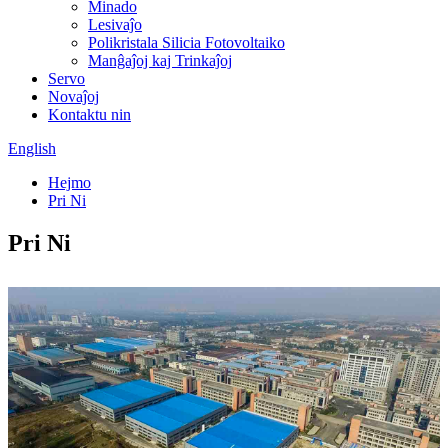
Minado
Lesivaĵo
Polikristala Silicia Fotovoltaiko
Manĝaĵoj kaj Trinkaĵoj
Servo
Novaĵoj
Kontaktu nin
English
Hejmo
Pri Ni
Pri Ni