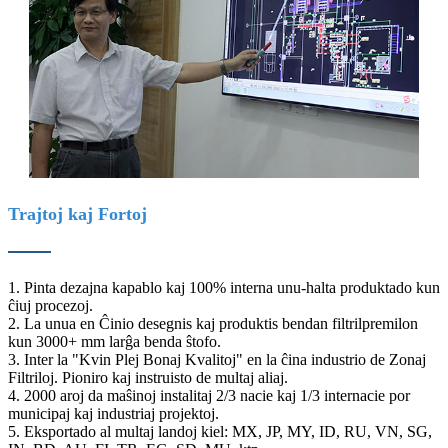
Trajtoj kaj Fortoj
1. Pinta dezajna kapablo kaj 100% interna unu-halta produktado kun
ĉiuj procezoj.
2. La unua en Ĉinio desegnis kaj produktis bendan filtrilpremilon
kun 3000+ mm larĝa benda ŝtofo.
3. Inter la "Kvin Plej Bonaj Kvalitoj" en la ĉina industrio de Zonaj
Filtriloj. Pioniro kaj instruisto de multaj aliaj.
4. 2000 aroj da maŝinoj instalitaj 2/3 nacie kaj 1/3 internacie por
municipaj kaj industriaj projektoj.
5. Eksportado al multaj landoj kiel: MX, JP, MY, ID, RU, VN, SG,